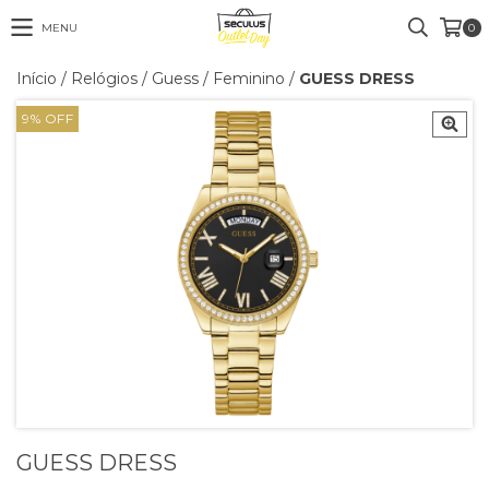
MENU
0
Início
/
Relógios
/
Guess
/
Feminino
/
GUESS DRESS
9
%
OFF
GUESS DRESS