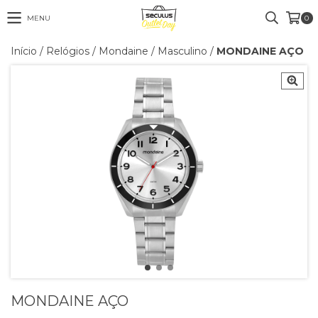
MENU
0
Início
/
Relógios
/
Mondaine
/
Masculino
/
MONDAINE AÇO
MONDAINE AÇO